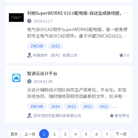
利驰SuperWORKS V10.0配电版-自动生成接线图，在线协同，让设计互联
2024.12.17
电气设计CAD软件SuperWORKS配电版，是一款免费
的专业电气设计CAD软件。基于中望ZWCAD2023,自
动生成接线图，在线协同，让设计互联，帮助电气设
ZWCAD
2023
计工程师轻松进行系 统图、电气原理图设计，生成
BOM表、端子表、电缆出线等专业图纸。
利驰软件（苏州）有限公司
5.0
智源云设计平台
2024.02.28
云设计辅助设计团队协同生产简单化，平台化。实现
异地协同、随时随地获取项目最新的文件、杜决电子
图纸版本混乱现象、线上提资、设校审、电子签章
ZWCAD
2024
2023
2022
2021
等。简约而不简单的协同设计平台。
深圳市四方智源科技有限公司
暂无评分
首页
上一页
1
2
3
4
5
6
7
下一页