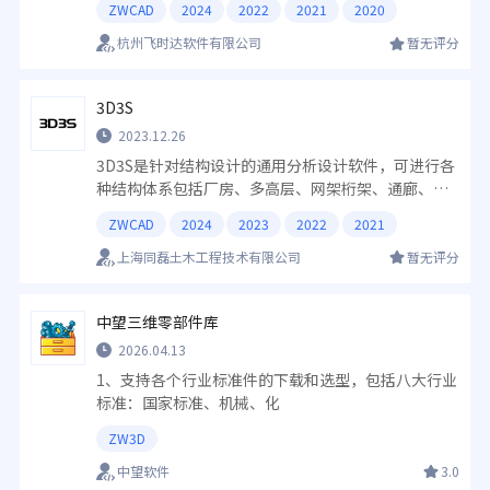
ZWCAD
2024
2022
2021
2020
计领域，为场地总图设计部门提供一套完整、智能
化、自动化的解决方案，内容覆盖场地总图设计的各
杭州飞时达软件有限公司
暂无评分
个层面。
3D3S
2023.12.26
3D3S是针对结构设计的通用分析设计软件，可进行各
种结构体系包括厂房、多高层、网架桁架、通廊、屋
架桁架、塔架、光伏、通廊、变电构架、索膜、幕墙
ZWCAD
2024
2023
2022
2021
等建模分析和出图。在空间结构建筑系统以及其他专
业钢结构领域为用户提供专业的解决方案。
上海同磊土木工程技术有限公司
暂无评分
中望三维零部件库
2026.04.13
1、支持各个行业标准件的下载和选型，包括八大行业
标准：国家标准、机械、化
ZW3D
中望软件
3.0