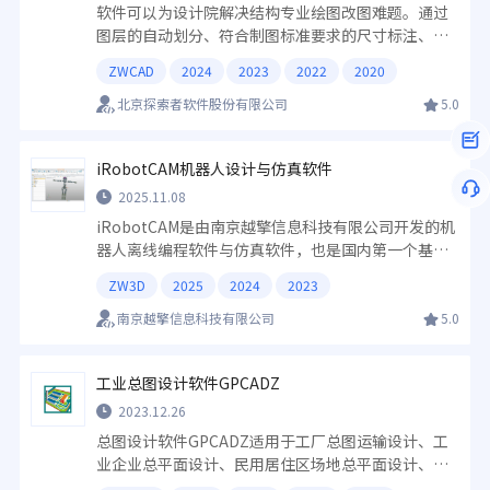
软件可以为设计院解决结构专业绘图改图难题。通过
图层的自动划分、符合制图标准要求的尺寸标注、方
便快捷的文字符号输入、强大的图面排版、便捷的钢
ZWCAD
2024
2023
2022
2020
筋绘制等功能，帮助设计院提高绘图的水平和提升图
纸质量，达到标准化、精细化绘图要求。
北京探索者软件股份有限公司
5.0
iRobotCAM机器人设计与仿真软件
2025.11.08
iRobotCAM是由南京越擎信息科技有限公司开发的机
器人离线编程软件与仿真软件，也是国内第一个基于
国产自主的中望3D三维几何内核开发的机器人离线编
ZW3D
2025
2024
2023
程软件，是集产线机电概念设计以及机器人加工编程
仿真，虚拟调试等一体的数字化解决方案。
南京越擎信息科技有限公司
5.0
工业总图设计软件GPCADZ
2023.12.26
总图设计软件GPCADZ适用于工厂总图运输设计、工
业企业总平面设计、民用居住区场地总平面设计、修
建性规划设计、建筑总平面设计及园林绿化设计等设