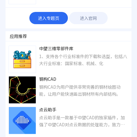
商、国内A股第一家研发设计类工业软件上市企
业（股票代码：688083），专注于工业设计软
件超过20年，建立了以“自主二维CAD、三维
进入专题页
进入官网
CAD/CAM、流体/结构/电磁等多学科仿真”为
主的核心技术与产品矩阵。
应用推荐
中望三维零部件库
1、支持各个行业标准件的下载和选型，包括八
大行业标准：国家标准、机械、化
钢构CAD
钢构CAD为用户提供非常完善的钢材绘图功
能，让用户能快速画出钢材所有内部结构。
点云助手
点云助手是一款基于中望CAD的独家插件，加
强了中望CAD对点云数据的处理能力，致力于
加速基于点云的CAD图纸绘制工作流。