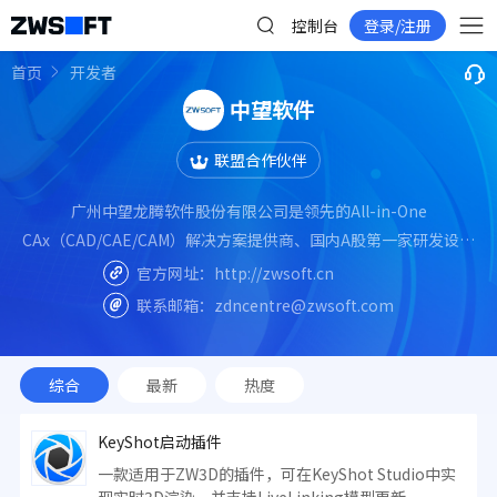
控制台
登录/注册
首页
开发者
中望软件
联盟合作伙伴
广州中望龙腾软件股份有限公司是领先的All-in-One
CAx（CAD/CAE/CAM）解决方案提供商、国内A股第一家研发设计
类工业软件上市企业（股票代码：688083），专注于工业设计软件
官方网址：
http://zwsoft.cn
超过20年，建立了以“自主二维CAD、三维CAD/CAM、流体/结构/
联系邮箱：
zdncentre@zwsoft.com
电磁等多学科仿真”为主的核心技术与产品矩阵。
综合
最新
热度
KeyShot启动插件
一款适用于ZW3D的插件，可在KeyShot Studio中实