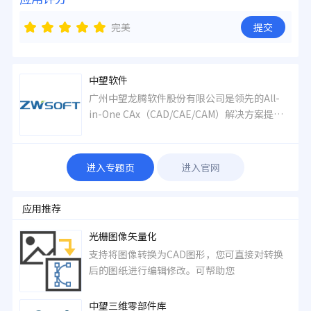
完美
提交
中望软件
广州中望龙腾软件股份有限公司是领先的All-
in-One CAx（CAD/CAE/CAM）解决方案提供
商、国内A股第一家研发设计类工业软件上市企
业（股票代码：688083），专注于工业设计软
件超过20年，建立了以“自主二维CAD、三维
进入专题页
进入官网
CAD/CAM、流体/结构/电磁等多学科仿真”为
主的核心技术与产品矩阵。
应用推荐
光栅图像矢量化
支持将图像转换为CAD图形，您可直接对转换
后的图纸进行编辑修改。可帮助您
中望三维零部件库