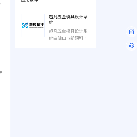
计解决方案。公司产
实
品基于NX与中望3D
软件平台，独立自主
超凡五金模具设计系
统
开发了超凡五金模具
设计系统，已经为海
超凡五金模具设计系
信模具、海尔、美
统由佛山市新硕科技
的、华帝、万和、敏
自主开发，集半智能
实集团、东莞品合、
设计、自动拆图于一
深圳凯中等120多家
知名企业提供服务与
技术支持，同时超凡
注
五金模具
之