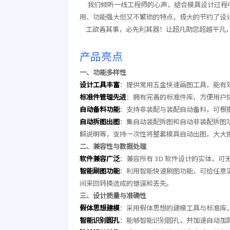
我们倾听一线工程师的心声，结合模具设计过程中
用、功能强大但又不繁琐的特点，极大的节约了设
工欲善其事，必先利其器！让超凡助您超越平凡
产品亮点
一、功能多样性
设计工具丰富
：提供常用五金快速画图工具，能有
标准件管理先进
：拥有完善的标准件库，方便用户
自动备料功能
：支持非装配与装配自动备料，可根
自动拆图出图
：集自动装配拆图和自动非装配拆图功
解说明等，支持一次性将整套模具自动出图，大大
二、兼容性与数据处理
软件兼容广泛
：兼容所有 3D 软件设计的实体，
智能刷图功能
：利用智能快速刷图功能，可给任意
间来回转换造成的错误和丢失。
三、设计质量与准确性
假体思想建模
：采用假体思想的建模工具与标准库
智能识别圆孔
：能够智能识别圆孔，并加速自动加