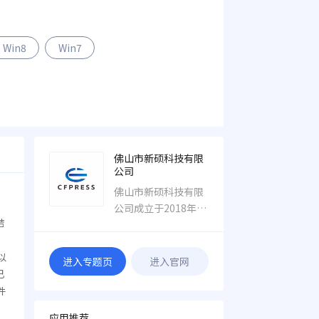
Win8
Win7
佛山市新硕科技有限
公司
佛山市新硕科技有限
公司成立于2018年，
结
是一家专注于五金模
。
具设计系统开发的科
以
技企业，拥有一支专
进入专题页
进入官网
业的技术团队与一流
已
的技术，致力于为企
件
业提供高效的全3D设
应用推荐