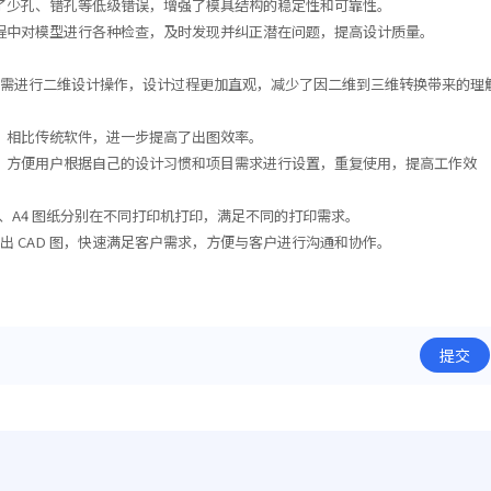
了少孔、错孔等低级错误，增强了模具结构的稳定性和可靠性。
程中对模型进行各种检查，及时发现并纠正潜在问题，提高设计质量。
本无需进行二维设计操作，设计过程更加直观，减少了因二维到三维转换带来的理
，相比传统软件，进一步提高了出图效率。
，方便用户根据自己的设计习惯和项目需求进行设置，重复使用，提高工作效
3、A4 图纸分别在不同打印机打印，满足不同的打印需求。
导出 CAD 图，快速满足客户需求，方便与客户进行沟通和协作。
提交