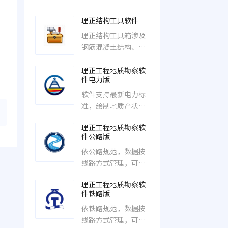
其
理正结构工具软件
理正结构工具箱涉及
钢筋混凝土结构、钢
、
结构、砌体结构和混
理正工程地质勘察软
合结构4大结构类型
件电力版
的构件设计和计算，
广泛应用于工民建、
软件支持最新电力标
市政、道桥、电力、
准，绘制地质产状、
水利等领域。
构造、水文等各种地
理正工程地质勘察软
质符号、线型。可生
件公路版
成基岩面、风化等值
依公路规范，数据按
线图、输变电、核电
线路方式管理，可绘
柱状图以及符合电力
制平面图、左右线里
标准的成果表、剖面
理正工程地质勘察软
程坐标换算。绘制纵
图。
件铁路版
横断面，切取横断
依铁路规范，数据按
面、褶皱填绘、生成
线路方式管理，可绘
柱状图、成果表、计