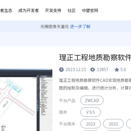
者生态
成为开发者
开发支持
社区
中望官网
光栅图像矢量化
进一步了解
理正工程地质勘察软
2023.12.22
12857
5.0
理正工程地质勘察软件CAD实现地质勘
图的绘制及编辑，进行统计分析、计算
平台产品
ZWCAD
版本
V 9.5
平台版本
2023
2022