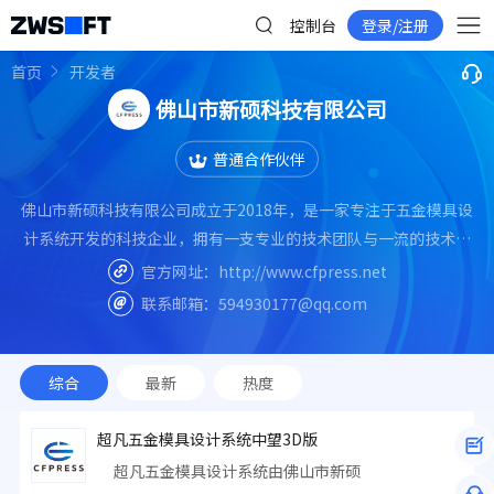
控制台
登录/注册
首页
开发者
佛山市新硕科技有限公司
普通合作伙伴
佛山市新硕科技有限公司成立于2018年，是一家专注于五金模具设
计系统开发的科技企业，拥有一支专业的技术团队与一流的技术，
致力于为企业提供高效的全3D设计解决方案。公司产品基于NX与
官方网址：
http://www.cfpress.net
中望3D软件平台，独立自主开发了超凡五金模具设计系统，已经为
联系邮箱：
594930177@qq.com
海信模具、海尔、美的、华帝、万和、敏实集团、东莞品合、深圳
凯中等120多家知名企业提供服务与技术支持，同时超凡五金模具
综合
最新
热度
超凡五金模具设计系统中望3D版
超凡五金模具设计系统由佛山市新硕