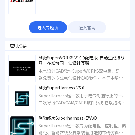
进入专题页
进入官网
应用推荐
利驰SuperWORKS V10.0配电版-自动生成接线
图，在线协同，让设计互联
电气设计CAD软件SuperWORKS配电版，是一
款免费的专业电气设计CAD软件。基于中望
ZWCAD2023,自动生成接线图，在线协同，让
利驰SuperHarness V5.0
设计互联，帮助电气设计工程师轻松进行系 统
SuperHarness是一款用于电气制造行业的一、
图、电气原理图设计，生成BOM表、端子表、
二次导线CAD/CAM/CAPP软件系统,它以结构数
电缆出线等专业图纸。
据及电气数据为基础,完成导线的三维布线仿真,
进而生成加工导线用数控代码，支撑导线的全
利驰线束Superharness-ZW3D
自动预制，并形成工人安装、检修的指导SOP
SuperHarness是一款专为配电柜、控制柜、储
文件，支撑电气行业设备的数字化生产。
能柜、智能产线及复杂装备打造的布线仿真设