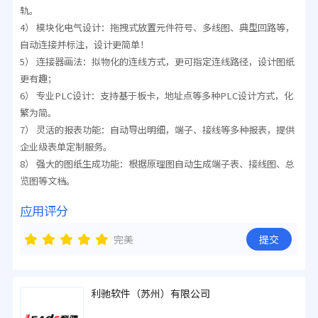
轨。
4） 模块化电气设计：拖拽式放置元件符号、多线图、典型回路等，
自动连接并标注，设计更简单！
5） 连接器画法：拟物化的连线方式，更可指定连线路径，设计图纸
更有趣；
6） 专业PLC设计：支持基于板卡，地址点等多种PLC设计方式，化
繁为简。
7） 灵活的报表功能：自动导出明细，端子、接线等多种报表，提供
企业级表单定制服务。
8） 强大的图纸生成功能：根据原理图自动生成端子表、接线图、总
览图等文档。
应用评分
完美
提交
利驰软件（苏州）有限公司