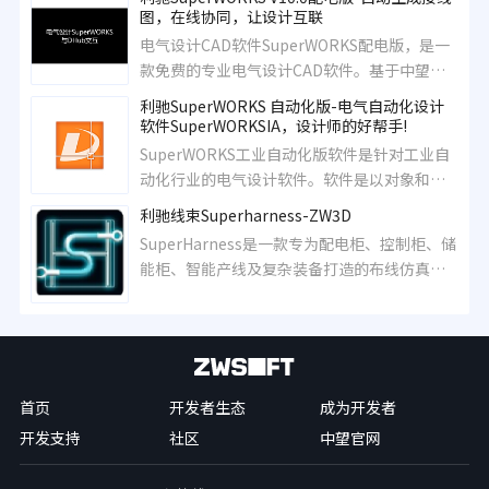
图，在线协同，让设计互联
电气设计CAD软件SuperWORKS配电版，是一
款免费的专业电气设计CAD软件。基于中望
ZWCAD2023,自动生成接线图，在线协同，让
利驰SuperWORKS 自动化版-电气自动化设计
设计互联，帮助电气设计工程师轻松进行系 统
软件SuperWORKSIA，设计师的好帮手!
图、电气原理图设计，生成BOM表、端子表、
SuperWORKS工业自动化版软件是针对工业自
电缆出线等专业图纸。
动化行业的电气设计软件。软件是以对象和数
据库为核心的电气工程设计平台。用户可以更
利驰线束Superharness-ZW3D
有效的进行项目管理，图纸设计，以及各种报
SuperHarness是一款专为配电柜、控制柜、储
表的生成。
能柜、智能产线及复杂装备打造的布线仿真设
计软件。它凭借强大的三维仿真功能，助力设
计师轻松应对各种复杂布线挑战。
首页
开发者生态
成为开发者
开发支持
社区
中望官网