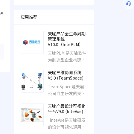
系
应用推荐
。
天喻产品全生命周期
管理系统
V10.0（IntePLM）
天喻PLM 是天喻软件
为制造型企业构建的
基于统一平台的面向
天喻三维协同系统
产品全生命周期的总
V5.0 (TeamSpace)
体解决方案。以知识
TeamSpace是天喻
技术化，技术标准
公司自主研发的支持
化，标准流程化，流
多团队、跨地域、跨
程规范化为设计理
天喻产品设计可视化
平台产品协同
念，帮助企业建立基
平台V9.0 (InteVue)
于业务链的产品销
InteVue是天喻研发
售、设计、制造、采
的设计可视化通用平
购及服务一体化的信
台，它兼容目前