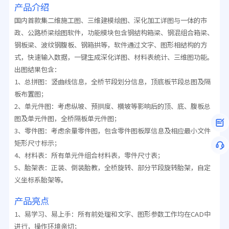
产品介绍
国内首款集二维施工图、三维建模绘图、深化加工详图与一体的市
政、公路桥梁绘图软件，功能模块包含钢结构箱梁、钢混组合箱梁、
钢板梁、波纹钢腹板、钢箱拱等，软件通过文字、图形相结构的方
式，快速输入数据，一键生成深化详图、材料表统计、三维图功能。
出图结果包含：
1、总拼图：竖曲线信息，全桥节段划分信息，顶底板节段总图及隔
板布置图；
2、单元件图：考虑纵坡、预拱度、横坡等影响后的顶、底、腹板总
图及单元件图，全桥隔板单元件图；
3、零件图：考虑余量零件图，包含零件图板厚信息及相应最小文件
矩形尺寸标示；
4、材料表：所有单元件组合材料表，零件尺寸表；
5、胎架表：正装、倒装胎教，全桥旋转、部分节段旋转胎架，自定
义坐标系胎架等。
产品亮点
1、易学习、易上手：所有前处理和文字、图形参数工作均在CAD中
进行，操作环境亲切；