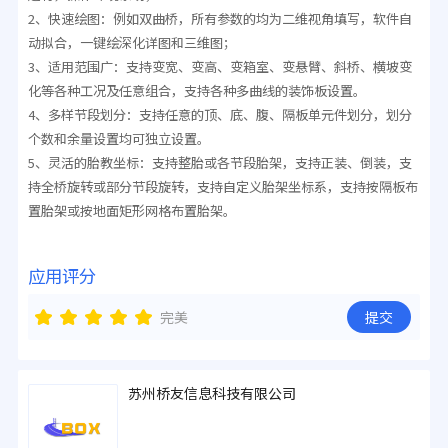
2、快速绘图：例如双曲桥，所有参数的均为二维视角填写，软件自
动拟合，一键绘深化详图和三维图；
3、适用范围广：支持变宽、变高、变箱室、变悬臂、斜桥、横坡变
化等各种工况及任意组合，支持各种多曲线的装饰板设置。
4、多样节段划分：支持任意的顶、底、腹、隔板单元件划分，划分
个数和余量设置均可独立设置。
5、灵活的胎教坐标：支持整胎或各节段胎架，支持正装、倒装，支
持全桥旋转或部分节段旋转，支持自定义胎架坐标系，支持按隔板布
置胎架或按地面矩形网格布置胎架。
应用评分
完美
提交
苏州桥友信息科技有限公司