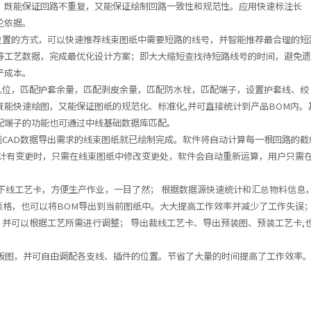
，既能保证回路不重复，又能保证绘制回路一致性和规范性。应用快速标注长
论依据。
点位置的方式，可以快速推荐线束图纸中需要短路的线号，并智能推荐最合理的短
等工艺数据，完成最优化设计方案；即大大缩短查找待短路线号的时间，避免
产成本。
配孔位，匹配护套余量，匹配剥皮余量，匹配防水栓，匹配端子，设置护套线、绞
能快速绘图，又能保证图纸的规范化、标准化,并可直接统计到产品BOM内。
配端子的功能也可通过中线基础数据库匹配。
线CAD数据导出需求的线束图纸就已绘制完成。软件将自动计算每一根回路的截
设计有变更时，只需在线束图纸中修改变更处，软件会自动重新运算，用户只需
的下线工艺卡，方便生产作业，一目了然； 根据数据源快速统计和汇总物料信息
EL表格，也可以将BOM导出到当前图纸中。大大提高工作效率并减少了工作失误
，并可以根据工艺所需进行调整； 导出裁线工艺卡、导出预装图、预装工艺卡,
工装板图，并可自由调配各支线、插件的位置。节省了大量的时间提高了工作效率