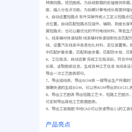
转换回路，规范图纸。为后续数据的处理提供依据
度、插入分支点功能，为后期计算电线长度提供理
4、自动设置短路点 软件突破传统人工定义短路
点位置，自动匹配短路点压接件、辅助、剥皮长度
漏短路点；也可以最优化的节约电线材料，降低生
5、线束辅材快速绘制 线束辅材快速绘制包含匹
线，设置汽车线束中各类包扎材料、定位装置等。既
中匹配护套余量，匹配剥皮余量，匹配防水栓，匹
6、工位指派，自动运算 完成工位指派后，符合中
长度、读取图纸信息，生成各种工艺信息 当线束
导出一次工艺图表即可。
7、导出接线表，导出BOM表 一键导出生产所需
准确快速的生成BOM，可以将BOM导出到EXC
8、导出工艺图表 导出短路工艺卡、短路工艺图示
可定制导出其他工艺数据图表。
9、导出工装板图 中线CAD可以快速导出1:1的
产品亮点