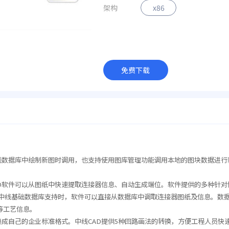
架构
x86
免费下载
中线数据库中绘制新图时调用，也支持使用图库管理功能调用本地的图块数据进行
AD软件可以从图纸中快速提取连接器信息、自动生成端位。软件提供的多种针对
有中线基础数据库支持时，软件可以直接从数据库中调取连接器图纸及信息。数
等工艺信息。
换成自己的企业标准格式。中线CAD提供5种回路画法的转换，方便工程人员快