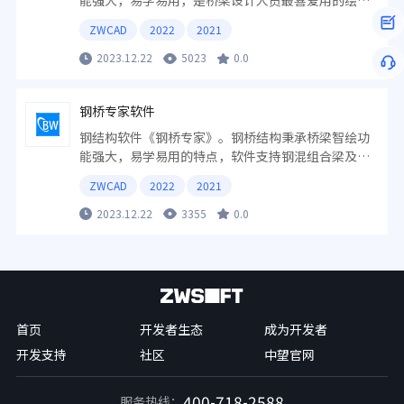
能强大，易学易用，是桥梁设计人员最喜爱用的绘图
设计软件之一。桥梁智绘软件近几年持续不断更新，
ZWCAD
2022
2021
首创诸多功能，引领了桥梁绘图软件的潮流。
2023.12.22
5023
0.0
钢桥专家软件
钢结构软件《钢桥专家》。钢桥结构秉承桥梁智绘功
能强大，易学易用的特点，软件支持钢混组合梁及钢
箱梁绘制，支持导出Midas模型。
ZWCAD
2022
2021
2023.12.22
3355
0.0
首页
开发者生态
成为开发者
开发支持
社区
中望官网
400-718-2588
服务热线：