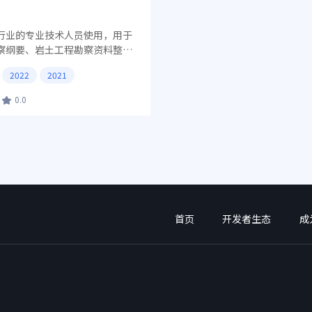
行业的专业技术人员使用，用于
察纲要、岩土工程勘察资料整理
、分析评价、岩土计算等。
2022
2021
0.0
首页
开发者生态
成