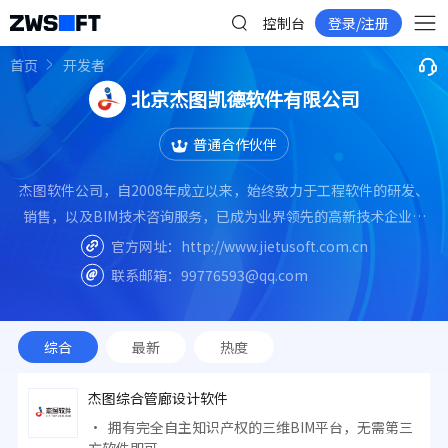
控制台
登录/注册
首页
开发者
北京杰图凯德软件有限公司
普通合作伙伴
杰图软件公司，自2008年成立以来，始终致力于工程软件的研发、
销售，以及BIM技术咨询服务，已成为业界领先的高新技术企业。
我们汇聚了业内专家和资深研发团队，以技术创新为动力，不断推
官方网址：
http://www.jietusoft.com.cn
动公司向前发展。目前，我们旗下拥有北京杰图凯德软件有限公
联系邮箱：
99776593@qq.com
司、洛阳杰图软件有限公司、成都杰图软件有限公司和世纪杰图软
件有限公司，形成了遍布全国的业务网络。
综合
最新
热度
杰图综合管廊设计软件
· 拥有完全自主知识产权的三维BIM平台，无需第三