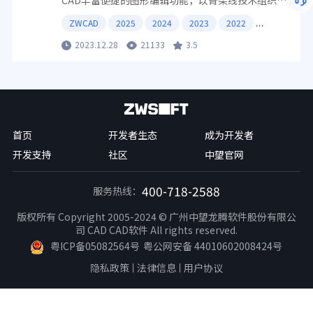
CAD丰富便捷的图形编辑功能，以骨架线技术组织数
据，使数字地图中地物的编辑更加直观与实用。主用
ZWCAD
2025
2024
2023
2022
应用于地形成图、地藉成图、工程测量应用、空间数
据建库、市政监管等领域。
2023.12.28
21133
3.5
首页
开发者生态
成为开发者
开发支持
社区
中望官网
400-718-2588
服务热线：
版权所有 Copyright 2005-2024 © 广州中望龙腾软件股份有限公
司 CAD CAD软件 All rights reserved.
粤ICP备05082564号
粤公网安备 44010602008424号
隐私政策
法律信息
用户协议
|
|