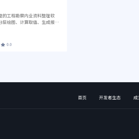
整的工程勘察内业资料整理软
分层绘图、计算取值、生成报告
勘察软件将所有行业如房勘、公
在一起，内部通过配置选项分开或交叉
0.0
首页
开发者生态
成