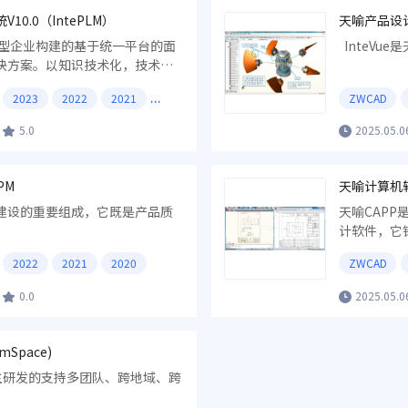
0.0（IntePLM）
天喻产品设计可
造型企业构建的基于统一平台的面
InteVu
决方案。以知识技术化，技术标
范化为设计理念，帮助企业建立
2023
2022
2021
ZWCAD
计、制造、采购及服务一体化的
5.0
2025.05.0
PM
天喻计算机辅助
建设的重要组成，它既是产品质
天喻CAP
计软件，它
2022
2021
2020
ZWCAD
0.0
2025.05.0
Space)
司自主研发的支持多团队、跨地域、跨